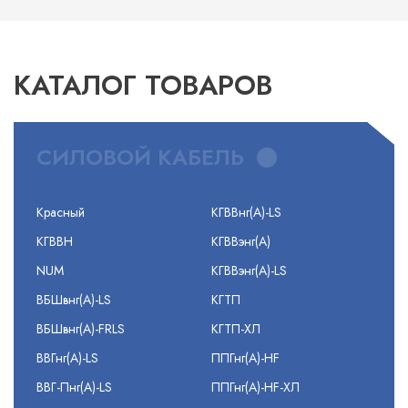
КАТАЛОГ ТОВАРОВ
СИЛОВОЙ КАБЕЛЬ
Красный
КГВВнг(А)-LS
КГВВН
КГВВэнг(А)
NUM
КГВВэнг(А)-LS
ВБШвнг(А)-LS
КГТП
ВБШвнг(А)-FRLS
КГТП-ХЛ
ВВГнг(А)-LS
ППГнг(А)-HF
ВВГ-Пнг(А)-LS
ППГнг(А)-HF-ХЛ