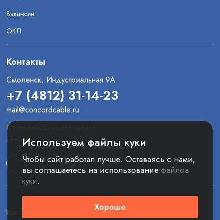
Вакансии
ОКЛ
Контакты
Смоленск, Индустриальная 9А
+7 (4812) 31-14-23
mail@concordcable.ru
График работы отдела продаж
Пн-Пт: с 8:00 до 16:30
Используем файлы куки
Чтобы сайт работал лучше. Оставаясь с нами,
вы соглашаетесь на использование
файлов
куки
.
Хорошо
Все права защищены. © 2025 ООО «Конкорд»