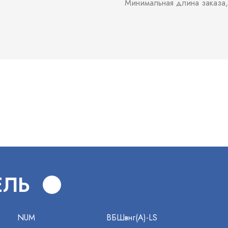
Минимальная длина заказа,
В
ЕЛЬ
NUM
ВБШвнг(А)-LS