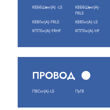
КВБбШвнг(А) -LS
КВБбШвнг(А)-
FRLS
КВВГнг(А)-FRLS
КВВГнг(А)-LS
КППГнг(А)-FRHF
КППГнг(А)-HF
ПРОВОД
ПВСнг(А)-LS
ПуГВ