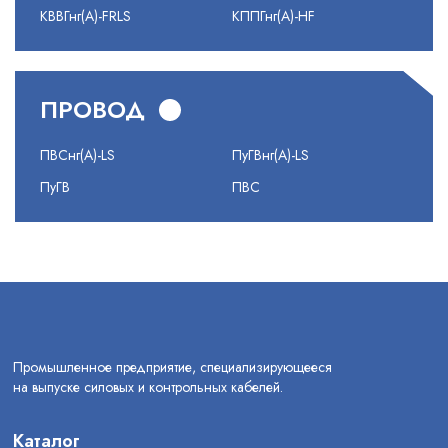
КВВГнг(А)-FRLS
КППГнг(А)-HF
ПРОВОД
ПВСнг(А)-LS
ПуГВнг(А)-LS
ПуГВ
ПВС
Промышленное предприятие, специализирующееся
на выпуске силовых и контрольных кабелей.
Каталог