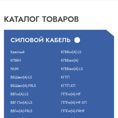
КАТАЛОГ ТОВАРОВ
СИЛОВОЙ КАБЕЛЬ
Красный
КГВВнг(А)-LS
КГВВН
КГВВэнг(А)
NUM
КГВВэнг(А)-LS
ВБШвнг(А)-LS
КГТП
ВБШвнг(А)-FRLS
КГТП-ХЛ
ВВГнг(А)-LS
ППГнг(А)-HF
ВВГ-Пнг(А)-LS
ППГнг(А)-HF-ХЛ
ВВГнг(А)-FRLS
ППГнг(А)-FRHF