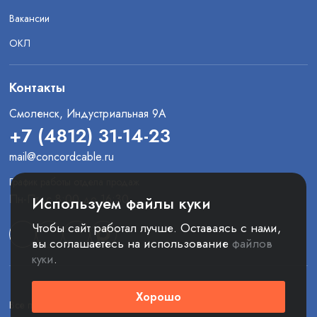
Вакансии
ОКЛ
Контакты
Смоленск, Индустриальная 9А
+7 (4812) 31-14-23
mail@concordcable.ru
График работы отдела продаж
Пн-Пт: с 8:00 до 16:30
Используем файлы куки
Чтобы сайт работал лучше. Оставаясь с нами,
вы соглашаетесь на использование
файлов
куки
.
Хорошо
Все права защищены. © 2025 ООО «Конкорд»