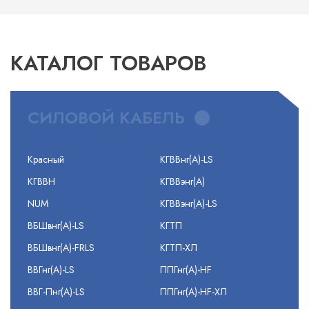
КАТАЛОГ ТОВАРОВ
СИЛОВОЙ КАБЕЛЬ
Красный
КГВВнг(А)-LS
КГВВН
КГВВэнг(А)
NUM
КГВВэнг(А)-LS
ВБШвнг(А)-LS
КГТП
ВБШвнг(А)-FRLS
КГТП-ХЛ
ВВГнг(А)-LS
ППГнг(А)-HF
ВВГ-Пнг(А)-LS
ППГнг(А)-HF-ХЛ