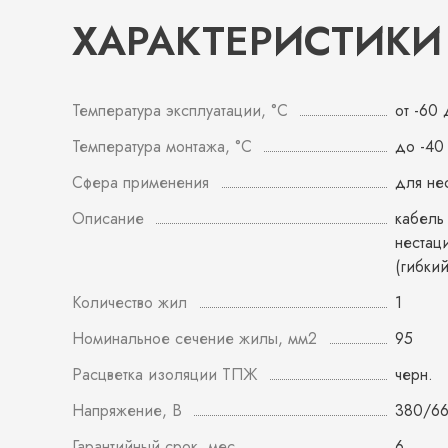
ХАРАКТЕРИСТИКИ
Температура эксплуатации, °С
от -60
Температура монтажа, °С
до -40
Сфера применения
для не
Описание
кабель
нестац
(гибки
Количество жил
1
Номинальное сечение жилы, мм2
95
Расцветка изоляции ТПЖ
черн.
Напряжение, В
380/6
Гарантийный срок, мес
6