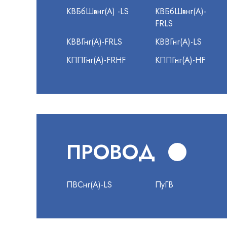
КВБбШвнг(А) -LS
КВБбШвнг(А)-
FRLS
КВВГнг(А)-FRLS
КВВГнг(А)-LS
КППГнг(А)-FRHF
КППГнг(А)-HF
ПРОВОД
ПВСнг(А)-LS
ПуГВ