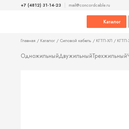
+7 (4812) 31-14-23
mail@concordcable.ru
Каталог
Главная
Каталог
Силовой кабель
КГТП-ХЛ
КГТП-
Одножильный
Двужильный
Трехжильный