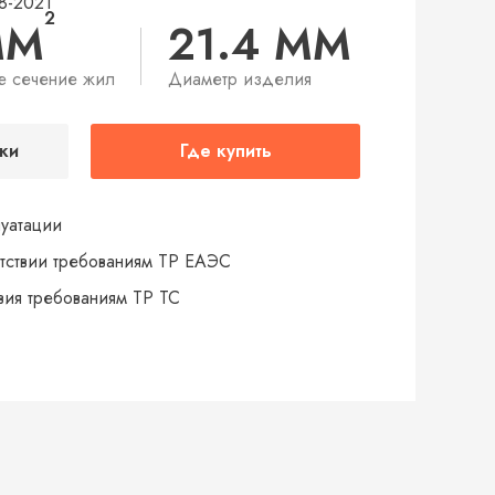
8-2021
2
ММ
21.4 ММ
е сечение жил
Диаметр изделия
ки
Где купить
луатации
тствии требованиям ТР ЕАЭС
твия требованиям ТР ТС