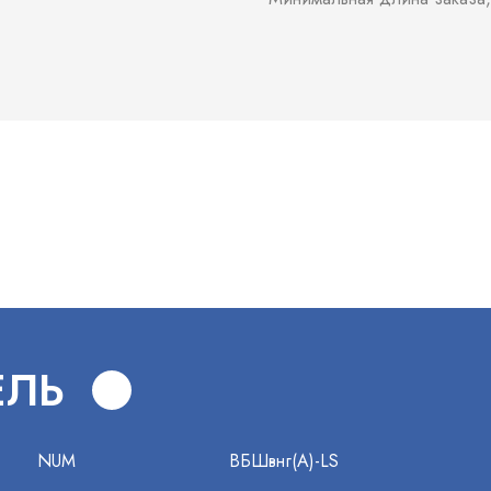
В
ЕЛЬ
NUM
ВБШвнг(А)-LS