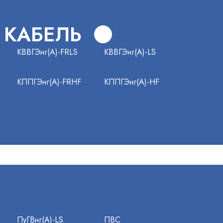
 КАБЕЛЬ
КВВГЭнг(А)-FRLS
КВВГЭнг(А)-LS
КППГЭнг(А)-FRHF
КППГЭнг(А)-HF
ПуГВнг(А)-LS
ПВС