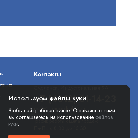
Контакты
ть
тация
Смоленск, Индустриальная 9А
+7 (4812) 31-14-23
и
Используем файлы куки
mail@concordcable.ru
Чтобы сайт работал лучше. Оставаясь с нами,
вы соглашаетесь на использование
файлов
График работы отдела продаж
куки
.
Пн-Пт: с 8:00 до 16:30