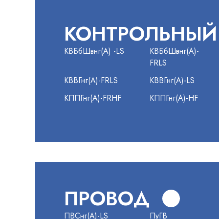
КОНТРОЛЬНЫЙ
КВБбШвнг(А) -LS
КВБбШвнг(А)-
FRLS
КВВГнг(А)-FRLS
КВВГнг(А)-LS
КППГнг(А)-FRHF
КППГнг(А)-HF
ПРОВОД
ПВСнг(А)-LS
ПуГВ