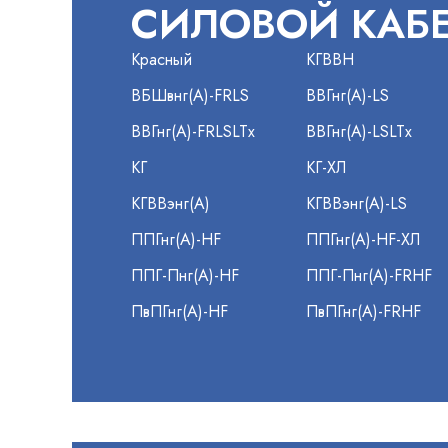
СИЛОВОЙ КАБ
Красный
КГВВН
ВБШвнг(А)-FRLS
ВВГнг(А)-LS
ВВГнг(А)-FRLSLTx
ВВГнг(А)-LSLTx
КГ
КГ-ХЛ
КГВВэнг(А)
КГВВэнг(А)-LS
ППГнг(А)-HF
ППГнг(А)-HF-ХЛ
ППГ-Пнг(А)-HF
ППГ-Пнг(А)-FRHF
ПвПГнг(А)-HF
ПвПГнг(А)-FRHF