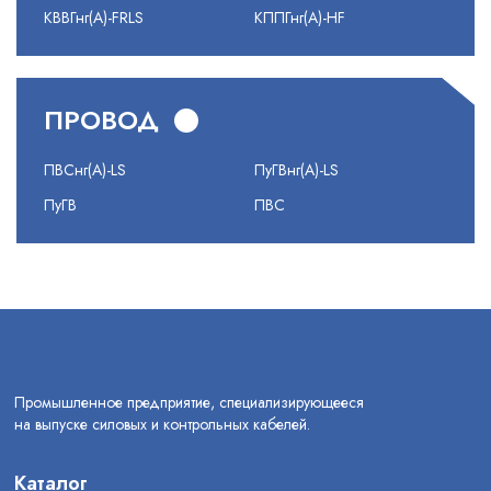
КВВГнг(А)-FRLS
КППГнг(А)-HF
ПРОВОД
ПВСнг(А)-LS
ПуГВнг(А)-LS
ПуГВ
ПВС
Промышленное предприятие, специализирующееся
на выпуске силовых и контрольных кабелей.
Каталог