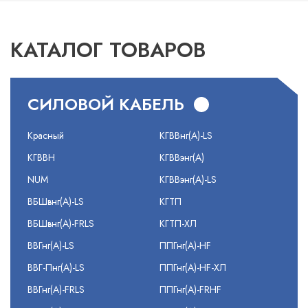
КАТАЛОГ ТОВАРОВ
СИЛОВОЙ КАБЕЛЬ
Красный
КГВВнг(А)-LS
КГВВН
КГВВэнг(А)
NUM
КГВВэнг(А)-LS
ВБШвнг(А)-LS
КГТП
ВБШвнг(А)-FRLS
КГТП-ХЛ
ВВГнг(А)-LS
ППГнг(А)-HF
ВВГ-Пнг(А)-LS
ППГнг(А)-HF-ХЛ
ВВГнг(А)-FRLS
ППГнг(А)-FRHF