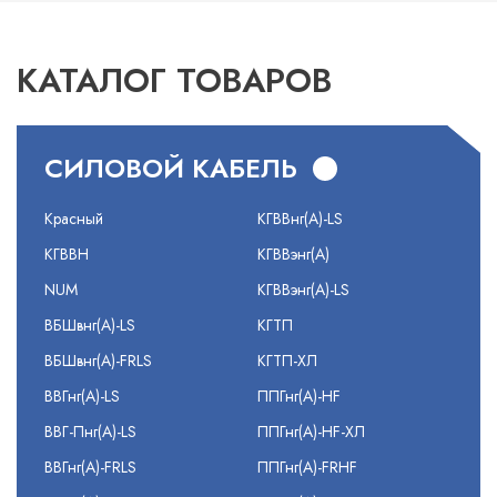
КАТАЛОГ ТОВАРОВ
СИЛОВОЙ КАБЕЛЬ
Красный
КГВВнг(А)-LS
КГВВН
КГВВэнг(А)
NUM
КГВВэнг(А)-LS
ВБШвнг(А)-LS
КГТП
ВБШвнг(А)-FRLS
КГТП-ХЛ
ВВГнг(А)-LS
ППГнг(А)-HF
ВВГ-Пнг(А)-LS
ППГнг(А)-HF-ХЛ
ВВГнг(А)-FRLS
ППГнг(А)-FRHF