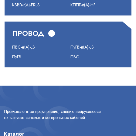
КВВГнг(А)-FRLS
КППГнг(А)-HF
ПРОВОД
ПВСнг(А)-LS
ПуГВнг(А)-LS
ПуГВ
ПВС
Промышленное предприятие, специализирующееся
на выпуске силовых и контрольных кабелей.
Каталог