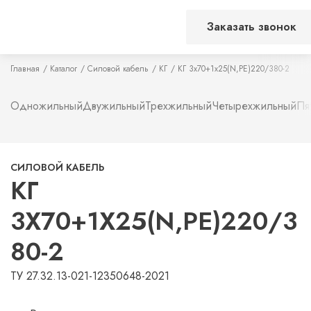
Заказать звонок
Главная
Каталог
Силовой кабель
КГ
КГ 3х70+1х25(N,PE)220/380-2
Одножильный
Двужильный
Трехжильный
Четырехжильный
Пя
СИЛОВОЙ КАБЕЛЬ
КГ
3Х70+1Х25(N,PE)220/3
80-2
ТУ 27.32.13-021-12350648-2021