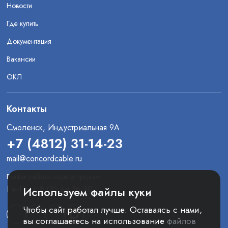
Новости
Где купить
Документация
Вакансии
ОКЛ
Контакты
Смоленск, Индустриальная 9А
+7 (4812) 31-14-23
mail@concordcable.ru
График работы отдела продаж
Пн-Пт: с 8:00 до 16:30
Используем файлы куки
Чтобы сайт работал лучше. Оставаясь с нами,
вы соглашаетесь на использование
файлов