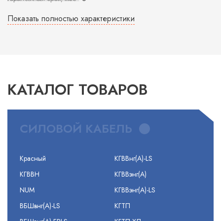
Показать полностью характеристики
КАТАЛОГ ТОВАРОВ
СИЛОВОЙ КАБЕЛЬ
Красный
КГВВнг(А)-LS
КГВВН
КГВВэнг(А)
NUM
КГВВэнг(А)-LS
ВБШвнг(А)-LS
КГТП