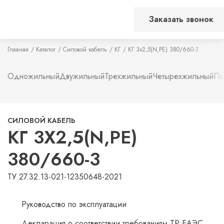
Заказать звонок
Главная
Каталог
Силовой кабель
КГ
КГ 3х2,5(N,PE) 380/660-3
Одножильный
Двужильный
Трехжильный
Четырехжильный
Пя
СИЛОВОЙ КАБЕЛЬ
КГ 3Х2,5(N,PE)
380/660-3
ТУ 27.32.13-021-12350648-2021
Руководство по эксплуатации
Декларация о соответствии требованиям ТР ЕАЭС