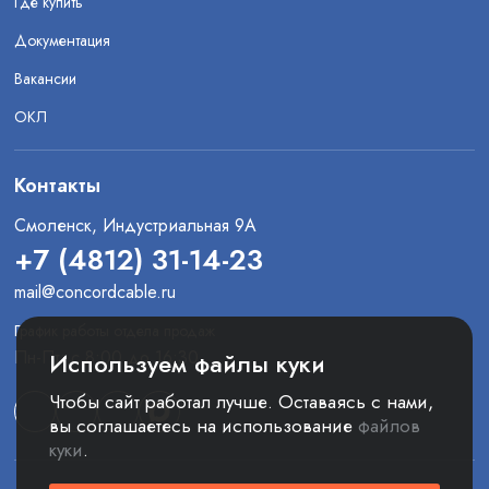
Где купить
Документация
Вакансии
ОКЛ
Контакты
Смоленск, Индустриальная 9А
+7 (4812) 31-14-23
mail@concordcable.ru
График работы отдела продаж
Пн-Пт: с 8:00 до 16:30
Используем файлы куки
Чтобы сайт работал лучше. Оставаясь с нами,
вы соглашаетесь на использование
файлов
куки
.