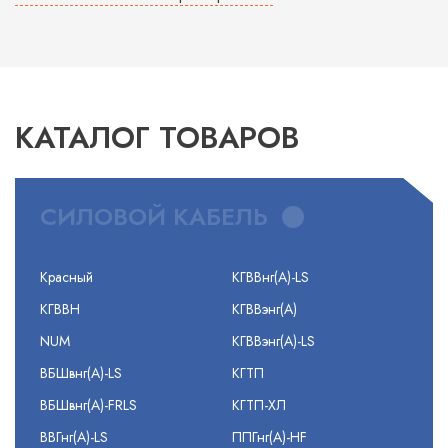
КАТАЛОГ ТОВАРОВ
СИЛОВОЙ КАБЕЛЬ
Красный
КГВВнг(А)-LS
КГВВН
КГВВэнг(А)
NUM
КГВВэнг(А)-LS
ВБШвнг(А)-LS
КГТП
ВБШвнг(А)-FRLS
КГТП-ХЛ
ВВГнг(А)-LS
ППГнг(А)-HF